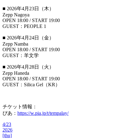
■ 2026年4月23日（木）
Zepp Nagoya
OPEN 18:00 / START 19:00
GUEST：PEOPLE 1
■ 2026年4月24日（金）
Zepp Namba
OPEN 18:00 / START 19:00
GUEST：羊文学
■ 2026年4月28日（火）
Zepp Haneda
OPEN 18:00 / START 19:00
GUEST：Silica Gel（KR）
チケット情報：
ぴあ：
https://w.pia.jp/t/tempalay/
4/23
2026
[thu]