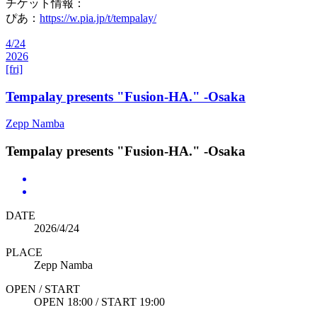
チケット情報：
ぴあ：
https://w.pia.jp/t/tempalay/
4/24
2026
[fri]
Tempalay presents "Fusion-HA." -Osaka
Zepp Namba
Tempalay presents "Fusion-HA." -Osaka
DATE
2026/4/24
PLACE
Zepp Namba
OPEN / START
OPEN 18:00 / START 19:00