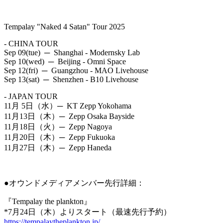
Tempalay "Naked 4 Satan" Tour 2025
- CHINA TOUR
Sep 09(tue) ─ Shanghai - Modernsky Lab
Sep 10(wed) ─ Beijing - Omni Space
Sep 12(fri) ─ Guangzhou - MAO Livehouse
Sep 13(sat) ─ Shenzhen - B10 Livehouse
- JAPAN TOUR
11月 5日（水）─ KT Zepp Yokohama
11月13日（木）─ Zepp Osaka Bayside
11月18日（火）─ Zepp Nagoya
11月20日（木）─ Zepp Fukuoka
11月27日（木）─ Zepp Haneda
●オウンドメディアメンバー先行詳細：
『Tempalay the plankton』
*7月24日（木）よりスタート（最速先行予約）
https://tempalaytheplankton.jp/