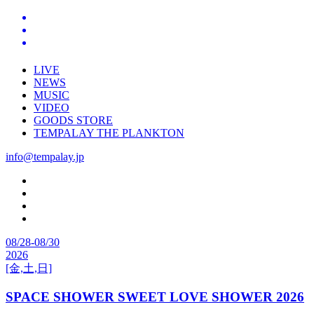
LIVE
NEWS
MUSIC
VIDEO
GOODS STORE
TEMPALAY THE PLANKTON
info@tempalay.jp
08/28-08/30
2026
[金,土,日]
SPACE SHOWER SWEET LOVE SHOWER 2026