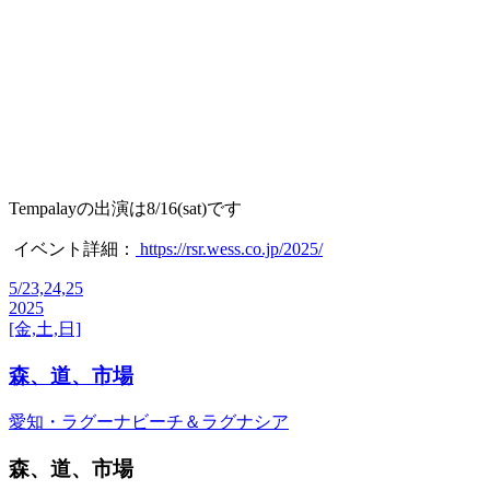
Tempalayの出演は8/16(sat)です
イベント詳細：
https://
rsr.wess.co.jp/2025/
5/23,24,25
2025
[金,土,日]
森、道、市場
愛知・ラグーナビーチ＆ラグナシア
森、道、市場