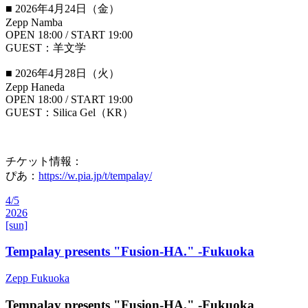
■ 2026年4月24日（金）
Zepp Namba
OPEN 18:00 / START 19:00
GUEST：羊文学
■ 2026年4月28日（火）
Zepp Haneda
OPEN 18:00 / START 19:00
GUEST：Silica Gel（KR）
チケット情報：
ぴあ：
https://w.pia.jp/t/tempalay/
4/5
2026
[sun]
Tempalay presents "Fusion-HA." -Fukuoka
Zepp Fukuoka
Tempalay presents "Fusion-HA." -Fukuoka