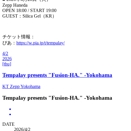
Zepp Haneda
OPEN 18:00 / START 19:00
GUEST：Silica Gel（KR）
チケット情報：
ぴあ：
https://w.pia.jp/t/tempalay/
4/2
2026
[thu]
Tempalay presents "Fusion-HA." -Yokohama
KT Zepp Yokohama
Tempalay presents "Fusion-HA." -Yokohama
DATE
2026/4/2